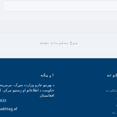
هیڅ معلومات نشته
ونه
اړیکه
د بهرنیو چارو وزارت سړک، مرمرینه 
تګونه
حکومت د اطلاعاتو او رسنیو مرکز، ک
افغانستان
633
akhtag.af
نه