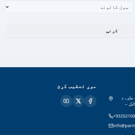
کړنې
موږ تعقیب کړئ
ماڼۍ، د
ابل –
+93202100
info@parm