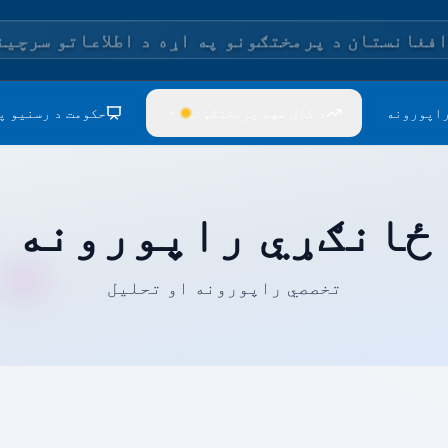
افغانستان د پرمختګونو په اړه د اطلاعاتو سرچین
راپورونه
د کال مهم پرمختګونه
حکومت د رسنیو پ
ځانګړي راپورونه
تخصصي راپورونه او تحلیل