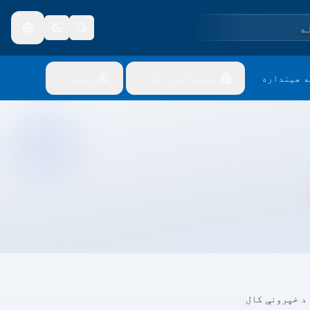
ه
ه هینداره
معلوماتي بانک
اړیکې
د خپرونې کال