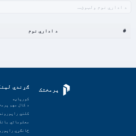
#
د ادارې نوم
ګړندي لینک
پرمختک
کورپاڼه
د کال مهم پرمخ
کلني راپورونه
معلوماتي بانک
ځانګړي راپورو