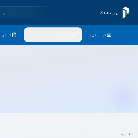
د 
پرمختک
کورپاڼه
ځانګړي راپورونه
کلني 
اداره