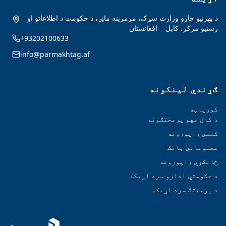
د بهرنیو چارو وزارت سړک، مرمرینه ماڼۍ، د حکومت د اطلاعاتو او
رسنیو مرکز، کابل – افغانستان
+93202100633
info@parmakhtag.af
ګړندي لینکونه
کورپاڼه
د کال مهم پرمختګونه
کلني راپورونه
معلوماتي بانک
ځانګړي راپورونه
د حکومتي ادارو سره اړیکه
د پرمختګ سره اړیکه