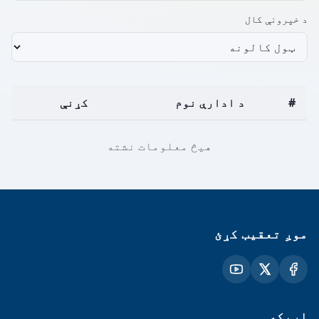
د خپرونې کال
#
د ادارې نوم
کړنې
هیڅ معلومات نشته
موږ تعقیب کړئ
اړیکه