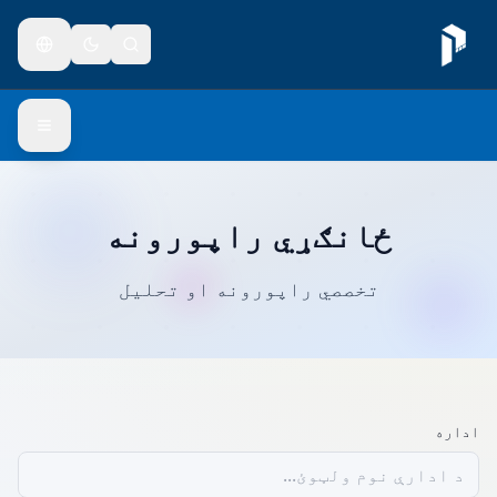
ځانګړي راپورونه
تخصصي راپورونه او تحلیل
اداره