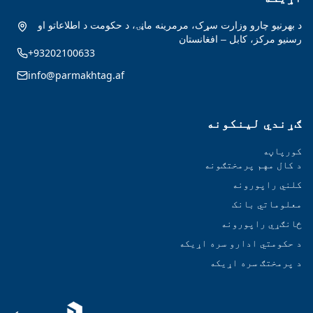
د بهرنیو چارو وزارت سړک، مرمرینه ماڼۍ، د حکومت د اطلاعاتو او
رسنیو مرکز، کابل – افغانستان
+93202100633
info@parmakhtag.af
ګړندي لینکونه
کورپاڼه
د کال مهم پرمختګونه
کلني راپورونه
معلوماتي بانک
ځانګړي راپورونه
د حکومتي ادارو سره اړیکه
د پرمختګ سره اړیکه