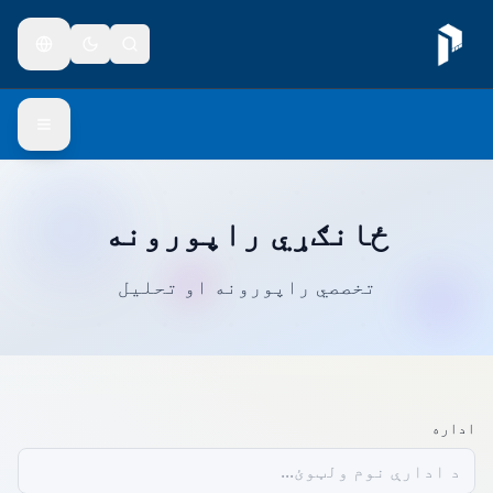
ځانګړي راپورونه
تخصصي راپورونه او تحلیل
اداره