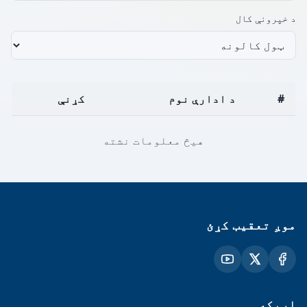
د خپرونې کال
#
د ادارې نوم
کړنې
هیڅ معلومات نشته
موږ تعقیب کړئ
اړیکه