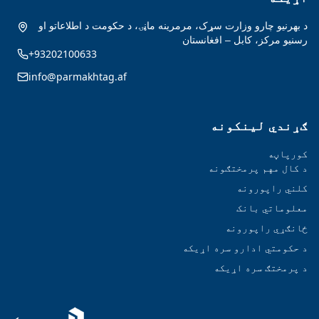
د بهرنیو چارو وزارت سړک، مرمرینه ماڼۍ، د حکومت د اطلاعاتو او
رسنیو مرکز، کابل – افغانستان
+93202100633
info@parmakhtag.af
ګړندي لینکونه
کورپاڼه
د کال مهم پرمختګونه
کلني راپورونه
معلوماتي بانک
ځانګړي راپورونه
د حکومتي ادارو سره اړیکه
د پرمختګ سره اړیکه