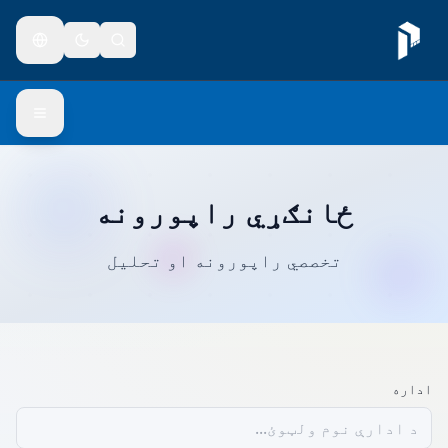
ځانګړي راپورونه
تخصصي راپورونه او تحلیل
اداره