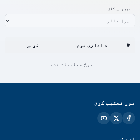
د خپرونې کال
#
د ادارې نوم
کړنې
هیڅ معلومات نشته
موږ تعقیب کړئ
اړیکه